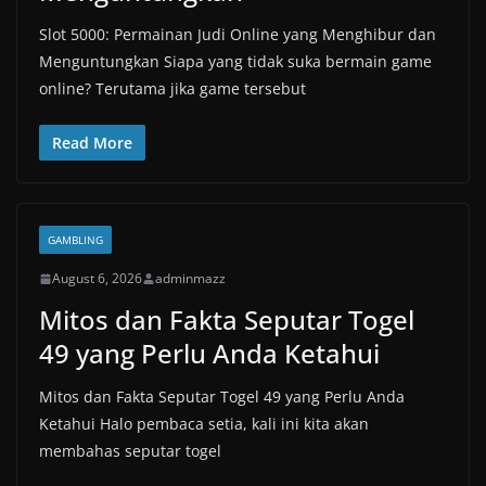
Slot 5000: Permainan Judi Online yang Menghibur dan
Menguntungkan Siapa yang tidak suka bermain game
online? Terutama jika game tersebut
Read More
GAMBLING
August 6, 2026
adminmazz
Mitos dan Fakta Seputar Togel
49 yang Perlu Anda Ketahui
Mitos dan Fakta Seputar Togel 49 yang Perlu Anda
Ketahui Halo pembaca setia, kali ini kita akan
membahas seputar togel