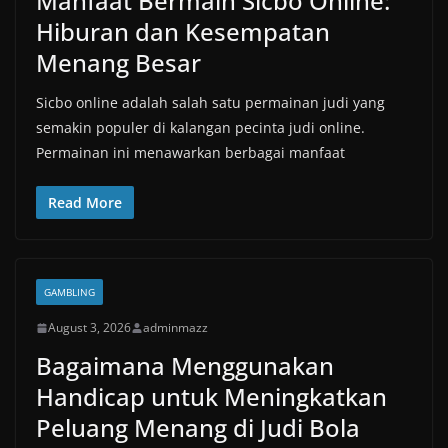
Manfaat Bermain Sicbo Online:
Hiburan dan Kesempatan
Menang Besar
Sicbo online adalah salah satu permainan judi yang
semakin populer di kalangan pecinta judi online.
Permainan ini menawarkan berbagai manfaat
Read More
GAMBLING
August 3, 2026
adminmazz
Bagaimana Menggunakan
Handicap untuk Meningkatkan
Peluang Menang di Judi Bola