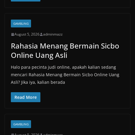
GAMBLING
August 5, 2026
adminmazz
Rahasia Menang Bermain Sicbo
Online Uang Asli
Halo para pecinta judi online, apakah kalian sedang
mencari Rahasia Menang Bermain Sicbo Online Uang
Asli? Jika iya, kalian berada
Read More
GAMBLING
August 5, 2026
adminmazz