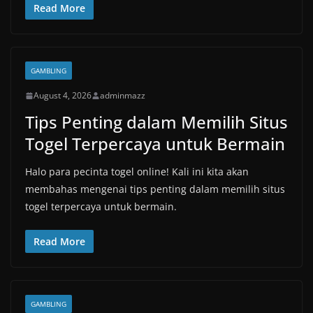
Read More
GAMBLING
August 4, 2026
adminmazz
Tips Penting dalam Memilih Situs
Togel Terpercaya untuk Bermain
Halo para pecinta togel online! Kali ini kita akan
membahas mengenai tips penting dalam memilih situs
togel terpercaya untuk bermain.
Read More
GAMBLING