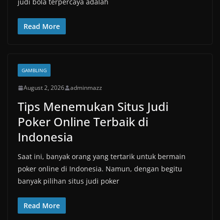
judi bola terpercaya adalah
Read More
GAMBLING
August 2, 2026
adminmazz
Tips Menemukan Situs Judi
Poker Online Terbaik di
Indonesia
Saat ini, banyak orang yang tertarik untuk bermain
poker online di Indonesia. Namun, dengan begitu
banyak pilihan situs judi poker
Read More