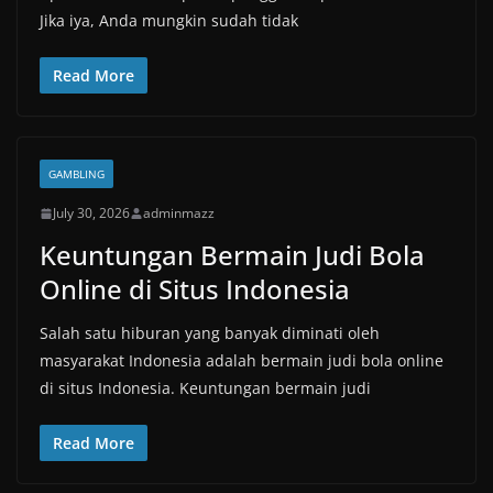
Jika iya, Anda mungkin sudah tidak
Read More
GAMBLING
July 30, 2026
adminmazz
Keuntungan Bermain Judi Bola
Online di Situs Indonesia
Salah satu hiburan yang banyak diminati oleh
masyarakat Indonesia adalah bermain judi bola online
di situs Indonesia. Keuntungan bermain judi
Read More