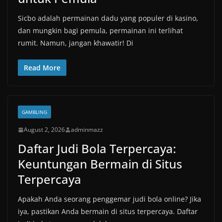
Sicbo adalah permainan dadu yang populer di kasino,
dan mungkin bagi pemula, permainan ini terlihat
rumit. Namun, jangan khawatir! Di
Read More
GAMBLING
August 2, 2026
adminmazz
Daftar Judi Bola Terpercaya:
Keuntungan Bermain di Situs
Terpercaya
Apakah Anda seorang penggemar judi bola online? Jika
iya, pastikan Anda bermain di situs terpercaya. Daftar