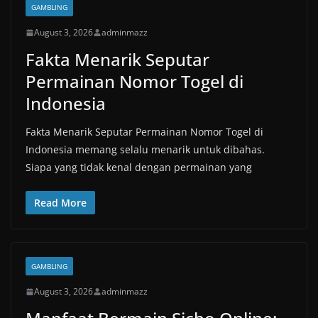
GAMBLING
August 3, 2026
adminmazz
Fakta Menarik Seputar
Permainan Nomor Togel di
Indonesia
Fakta Menarik Seputar Permainan Nomor Togel di
Indonesia memang selalu menarik untuk dibahas.
Siapa yang tidak kenal dengan permainan yang
Read More
GAMBLING
August 3, 2026
adminmazz