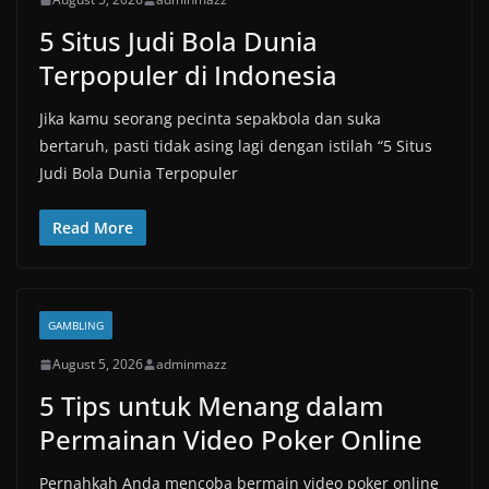
5 Situs Judi Bola Dunia
Terpopuler di Indonesia
Jika kamu seorang pecinta sepakbola dan suka
bertaruh, pasti tidak asing lagi dengan istilah “5 Situs
Judi Bola Dunia Terpopuler
Read More
GAMBLING
August 5, 2026
adminmazz
5 Tips untuk Menang dalam
Permainan Video Poker Online
Pernahkah Anda mencoba bermain video poker online