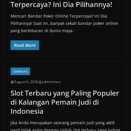
Terpercaya? Ini Dia Pilihannya!
Mencari Bandar Poker Online Terpercaya? Ini Dia
Pilihannya! Saat ini, banyak sekali bandar poker online
yang bertebaran di dunia maya.
Read More
GAMBLING
August 5, 2026
adminmazz
Slot Terbaru yang Paling Populer
di Kalangan Pemain Judi di
Indonesia
Jika Anda merupakan seorang pemain judi yang aktif,
pasti tidak asing dengan istilah slot terbaru yang paling