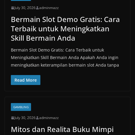
July 30, 2026
adminmazz
Bermain Slot Demo Gratis: Cara
Terbaik untuk Meningkatkan
Skill Bermain Anda
Bermain Slot Demo Gratis: Cara Terbaik untuk
Meningkatkan Skill Bermain Anda Apakah Anda ingin
meningkatkan keterampilan bermain slot Anda tanpa
Read More
GAMBLING
July 30, 2026
adminmazz
Mitos dan Realita Buku Mimpi