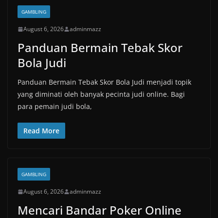
GAMBLING
August 6, 2026
adminmazz
Panduan Bermain Tebak Skor
Bola Judi
Panduan Bermain Tebak Skor Bola Judi menjadi topik
yang diminati oleh banyak pecinta judi online. Bagi
para pemain judi bola,
Read More
GAMBLING
August 6, 2026
adminmazz
Mencari Bandar Poker Online