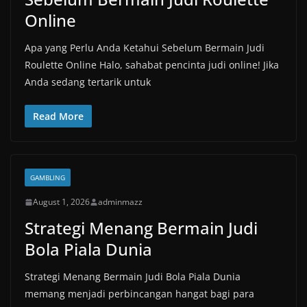
Online
Apa yang Perlu Anda Ketahui Sebelum Bermain Judi
Roulette Online Halo, sahabat pencinta judi online! Jika
Anda sedang tertarik untuk
Read More
GAMBLING
August 1, 2026
adminmazz
Strategi Menang Bermain Judi
Bola Piala Dunia
Strategi Menang Bermain Judi Bola Piala Dunia
memang menjadi perbincangan hangat bagi para