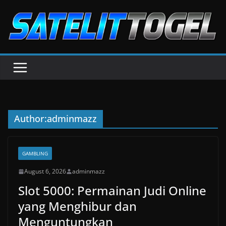
Skip
to
content
Author:
adminmazz
GAMBLING
August 6, 2026
adminmazz
Slot 5000: Permainan Judi Online
yang Menghibur dan
Menguntungkan