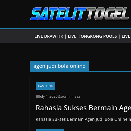
Skip
to
content
LIVE DRAW HK | LIVE HONGKONG POOLS | LIVE 
agen judi bola online
GAMBLING
July 4, 2026
adminmazz
Rahasia Sukses Bermain Agen
Rahasia Sukses Bermain Agen Judi Bola Online m