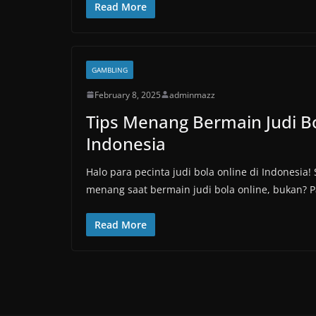
Read More
GAMBLING
February 8, 2025
adminmazz
Tips Menang Bermain Judi Bo
Indonesia
Halo para pecinta judi bola online di Indonesia! 
menang saat bermain judi bola online, bukan? P
Read More