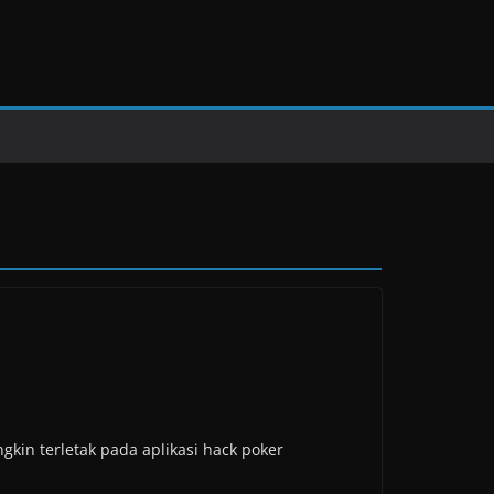
in terletak pada aplikasi hack poker