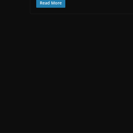
Read More