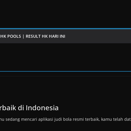
HK POOLS | RESULT HK HARI INI
rbaik di Indonesia
amu sedang mencari aplikasi judi bola resmi terbaik, kamu telah da