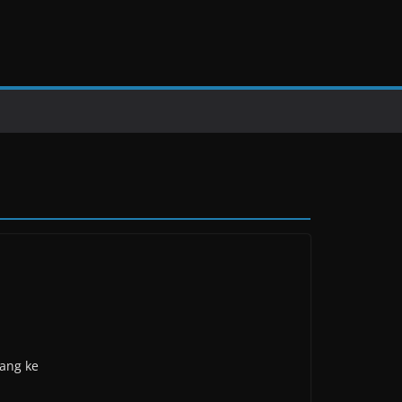
tang ke