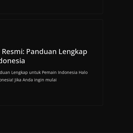
la Resmi: Panduan Lengkap
donesia
anduan Lengkap untuk Pemain Indonesia Halo
onesia! Jika Anda ingin mulai