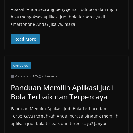
Apakah Anda seorang penggemar judi bola dan ingin
bisa mengakses aplikasi judi bola terpercaya di
smartphone Anda? Jika ya, maka
Read More
GAMBLING
March 6, 2025
adminmazz
Panduan Memilih Aplikasi Judi
Bola Terbaik dan Terpercaya
Panduan Memilih Aplikasi Judi Bola Terbaik dan
Terpercaya Pernahkah Anda merasa bingung memilih
aplikasi judi bola terbaik dan terpercaya? Jangan