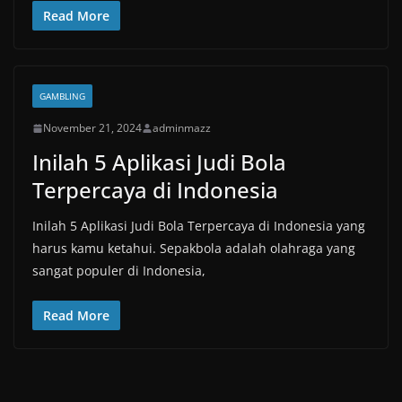
Read More
GAMBLING
November 21, 2024
adminmazz
Inilah 5 Aplikasi Judi Bola
Terpercaya di Indonesia
Inilah 5 Aplikasi Judi Bola Terpercaya di Indonesia yang
harus kamu ketahui. Sepakbola adalah olahraga yang
sangat populer di Indonesia,
Read More