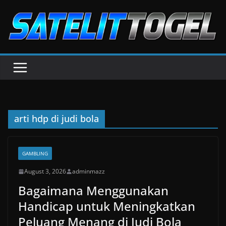
Skip
to
content
arti hdp di judi bola
GAMBLING
August 3, 2026
adminmazz
Bagaimana Menggunakan
Handicap untuk Meningkatkan
Peluang Menang di Judi Bola