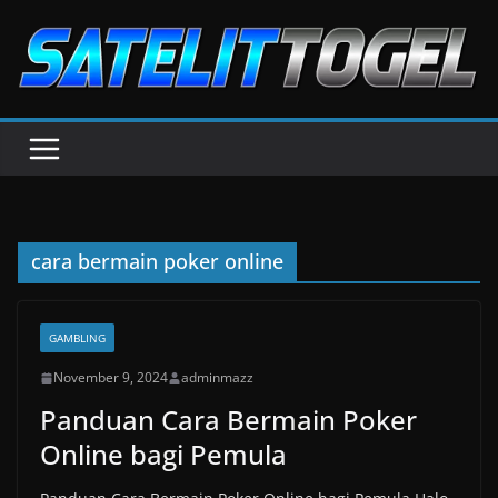
Skip
to
content
cara bermain poker online
GAMBLING
November 9, 2024
adminmazz
Panduan Cara Bermain Poker
Online bagi Pemula