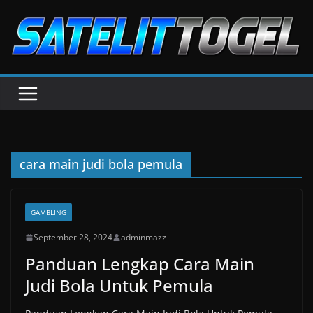
Skip
to
content
cara main judi bola pemula
GAMBLING
September 28, 2024
adminmazz
Panduan Lengkap Cara Main
Judi Bola Untuk Pemula