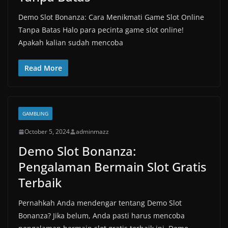
Demo Slot Bonanza: Cara Menikmati Game Slot Online
Tanpa Batas Halo para pecinta game slot online!
Apakah kalian sudah mencoba
Read More
GAMBLING
October 5, 2024
adminmazz
Demo Slot Bonanza:
Pengalaman Bermain Slot Gratis
Terbaik
Pernahkah Anda mendengar tentang Demo Slot
Bonanza? Jika belum, Anda pasti harus mencoba