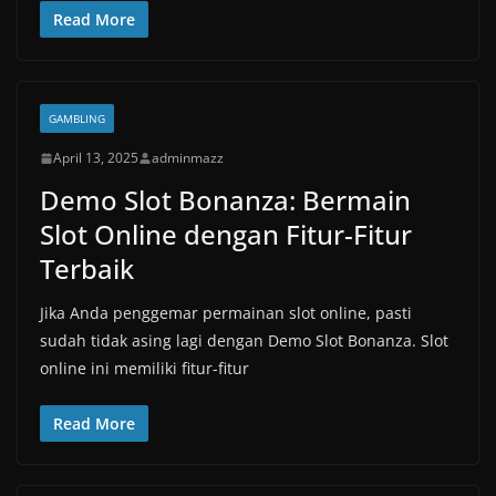
Read More
GAMBLING
April 13, 2025
adminmazz
Demo Slot Bonanza: Bermain
Slot Online dengan Fitur-Fitur
Terbaik
Jika Anda penggemar permainan slot online, pasti
sudah tidak asing lagi dengan Demo Slot Bonanza. Slot
online ini memiliki fitur-fitur
Read More