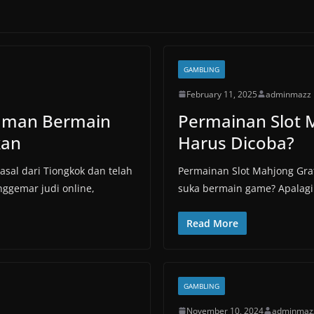
GAMBLING
February 11, 2025
adminmazz
laman Bermain
Permainan Slot 
kan
Harus Dicoba?
sal dari Tiongkok dan telah
Permainan Slot Mahjong Grat
nggemar judi online,
suka bermain game? Apalagi 
Read More
GAMBLING
November 10, 2024
adminmaz