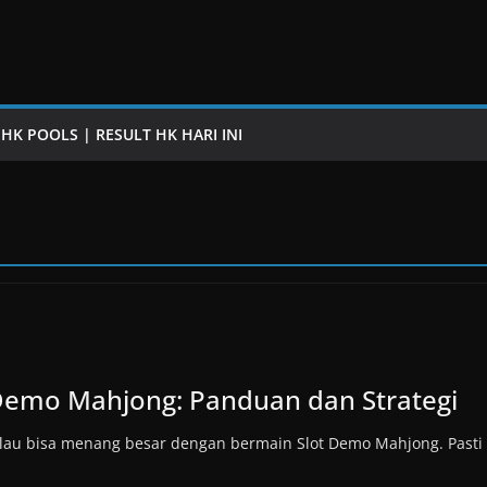
HK POOLS | RESULT HK HARI INI
Demo Mahjong: Panduan dan Strategi
alau bisa menang besar dengan bermain Slot Demo Mahjong. Pasti 