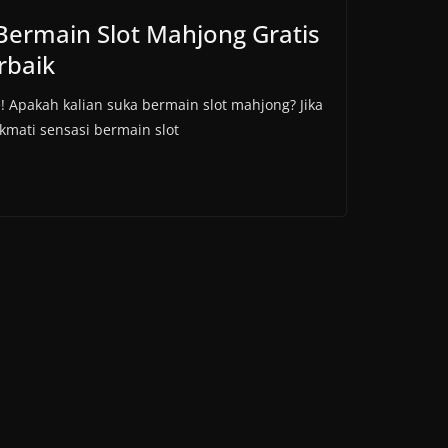
Bermain Slot Mahjong Gratis
rbaik
e! Apakah kalian suka bermain slot mahjong? Jika
kmati sensasi bermain slot