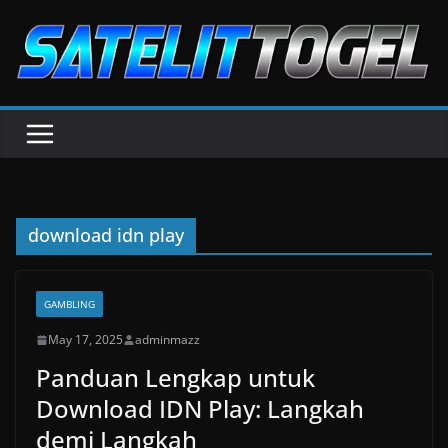
Skip
to
content
download idn play
GAMBLING
May 17, 2025
adminmazz
Panduan Lengkap untuk
Download IDN Play: Langkah
demi Langkah