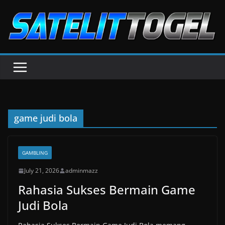
Skip
to
content
game judi bola
GAMBLING
July 21, 2026
adminmazz
Rahasia Sukses Bermain Game
Judi Bola