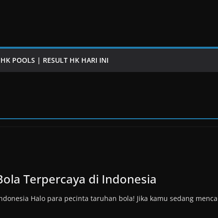
HK POOLS | RESULT HK HARI INI
Bola Terpercaya di Indonesia
Indonesia Halo para pecinta taruhan bola! Jika kamu sedang menc