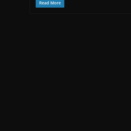
Read More