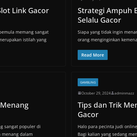
ot Link Gacor
Strategi Ampuh B
Selalu Gacor
k pemula memang sangat
Siapa yang tidak ingin mena
 merupakan istilah yang
orang menginginkan kemena
Read More
GAMBLING
October 29, 2024
adminmazz
g Menang
Tips dan Trik Me
Gacor
ng sangat populer di
Halo para pecinta judi onli
sa menang dalam
Bagi kalian yang sedang men