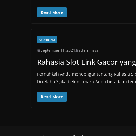
Read More
GAMBLING
September 11, 2024
adminmazz
Rahasia Slot Link Gacor yan
Pernahkah Anda mendengar tentang Rahasia Slo
Diketahui? Jika belum, maka Anda berada di tem
Read More