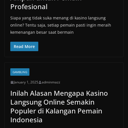
Profesional
Siapa yang tidak suka menang di kasino langsung
online? Tentu saja, setiap pemain pasti ingin meraih
kemenangan besar saat bermain
Read More
GAMBLING
January 1, 2025
adminmazz
Inilah Alasan Mengapa Kasino
Langsung Online Semakin
Populer di Kalangan Pemain
Indonesia