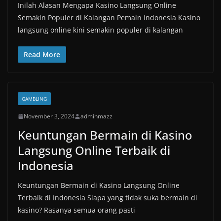
Inilah Alasan Mengapa Kasino Langsung Online
Semakin Populer di Kalangan Pemain Indonesia Kasino
langsung online kini semakin populer di kalangan
Read More
GAMBLING
November 3, 2024
adminmazz
Keuntungan Bermain di Kasino
Langsung Online Terbaik di
Indonesia
Keuntungan Bermain di Kasino Langsung Online
Terbaik di Indonesia Siapa yang tidak suka bermain di
kasino? Rasanya semua orang pasti