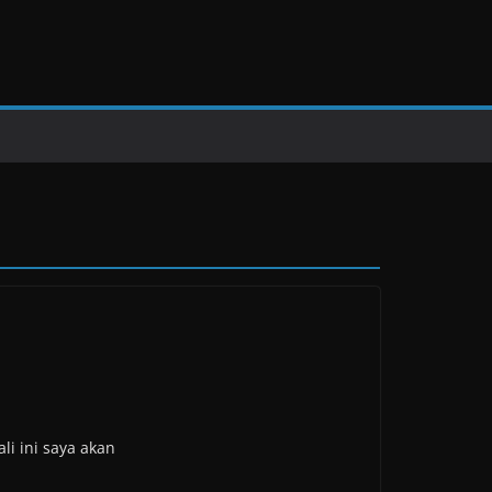
li ini saya akan