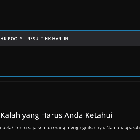
HK POOLS | RESULT HK HARI INI
a Kalah yang Harus Anda Ketahui
udi bola? Tentu saja semua orang menginginkannya. Namun, apaka