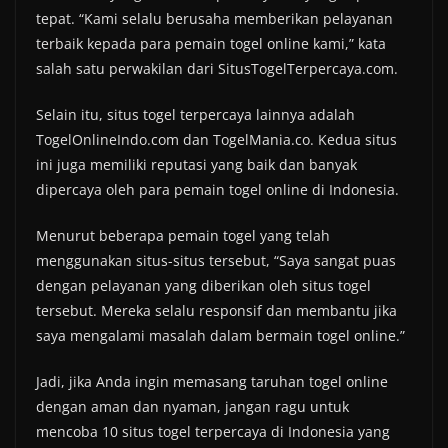
tepat. “Kami selalu berusaha memberikan pelayanan
terbaik kepada para pemain togel online kami,” kata
salah satu perwakilan dari SitusTogelTerpercaya.com.
Selain itu, situs togel terpercaya lainnya adalah
TogelOnlineIndo.com dan TogelMania.co. Kedua situs
ini juga memiliki reputasi yang baik dan banyak
dipercaya oleh para pemain togel online di Indonesia.
Menurut beberapa pemain togel yang telah
menggunakan situs-situs tersebut, “Saya sangat puas
dengan pelayanan yang diberikan oleh situs togel
tersebut. Mereka selalu responsif dan membantu jika
saya mengalami masalah dalam bermain togel online.”
Jadi, jika Anda ingin memasang taruhan togel online
dengan aman dan nyaman, jangan ragu untuk
mencoba 10 situs togel terpercaya di Indonesia yang