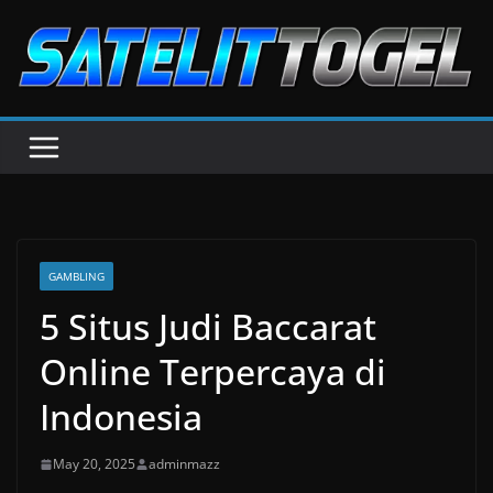
Skip
to
content
GAMBLING
5 Situs Judi Baccarat
Online Terpercaya di
Indonesia
May 20, 2025
adminmazz