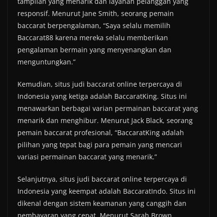
tampilan yang menarik dan layanan pelanggan yang
responsif. Menurut Jane Smith, seorang pemain
baccarat berpengalaman, “Saya selalu memilih
Baccarat88 karena mereka selalu memberikan
pengalaman bermain yang menyenangkan dan
menguntungkan.”
Kemudian, situs judi baccarat online terpercaya di
Indonesia yang ketiga adalah BaccaratKing. Situs ini
menawarkan berbagai varian permainan baccarat yang
menarik dan menghibur. Menurut Jack Black, seorang
pemain baccarat profesional, “BaccaratKing adalah
pilihan yang tepat bagi para pemain yang mencari
variasi permainan baccarat yang menarik.”
Selanjutnya, situs judi baccarat online terpercaya di
Indonesia yang keempat adalah BaccaratIndo. Situs ini
dikenal dengan sistem keamanan yang canggih dan
pembayaran yang cepat. Menurut Sarah Brown,