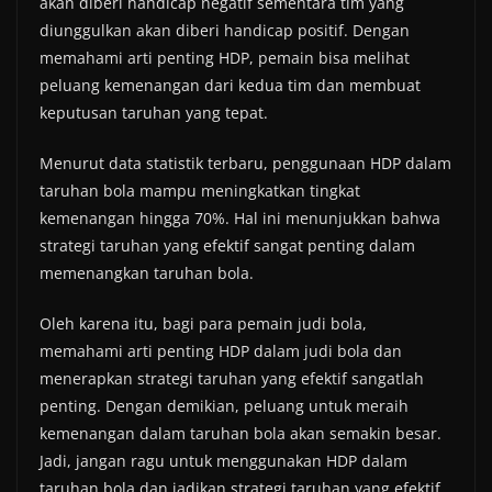
akan diberi handicap negatif sementara tim yang
diunggulkan akan diberi handicap positif. Dengan
memahami arti penting HDP, pemain bisa melihat
peluang kemenangan dari kedua tim dan membuat
keputusan taruhan yang tepat.
Menurut data statistik terbaru, penggunaan HDP dalam
taruhan bola mampu meningkatkan tingkat
kemenangan hingga 70%. Hal ini menunjukkan bahwa
strategi taruhan yang efektif sangat penting dalam
memenangkan taruhan bola.
Oleh karena itu, bagi para pemain judi bola,
memahami arti penting HDP dalam judi bola dan
menerapkan strategi taruhan yang efektif sangatlah
penting. Dengan demikian, peluang untuk meraih
kemenangan dalam taruhan bola akan semakin besar.
Jadi, jangan ragu untuk menggunakan HDP dalam
taruhan bola dan jadikan strategi taruhan yang efektif