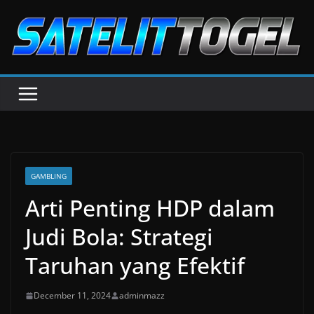
Skip
to
content
GAMBLING
Arti Penting HDP dalam
Judi Bola: Strategi
Taruhan yang Efektif
December 11, 2024
adminmazz