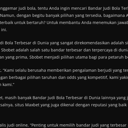
nggemar judi bola, tentu Anda ingin mencari Bandar Judi Bola Ter
amun, dengan begitu banyak pilihan yang tersedia, bagaimana 
terbaik untuk bertaruh? Untuk membantu Anda menemukan jawaba
ini.
udi Bola Terbesar di Dunia yang sangat direkomendasikan adalah s
e, Sbobet adalah salah satu bandar terbesar dan terpercaya di dun
an yang prima, Sbobet menjadi pilihan utama bagi para petaruh bo
 “Kami selalu berusaha memberikan pengalaman berjudi yang ter
gan berbagai pilihan taruhan dan odds yang kompetitif, kami yak
 kami.”
t, masih banyak Bandar Judi Bola Terbesar di Dunia lainnya yang 
salnya, situs Maxbet yang juga dikenal dengan reputasi yang baik
is judi online, “Penting untuk memilih bandar judi yang terbesar