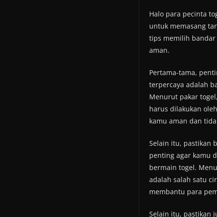
Halo para pecinta to
untuk memasang taruh
tips memilih bandar
aman.
Pertama-tama, penti
terpercaya adalah ba
Menurut pakar togel
harus dilakukan ole
kamu aman dan tidak
Selain itu, pastikan
penting agar kamu d
bermain togel. Menur
adalah salah satu ci
membantu para pemai
Selain itu, pastika