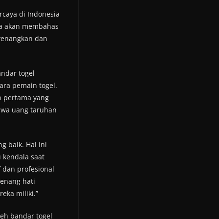
rcaya di Indonesia
kita akan membahas
nyenangkan dan
andar togel
ara pemain togel.
ah pertama yang
hwa uang taruhan
g baik. Hal ini
 kendala saat
 dan profesional
senang hati
ka miliki.”
eh bandar togel