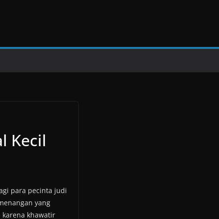
 Kecil
gi para pecinta judi
kemenangan yang
 karena khawatir