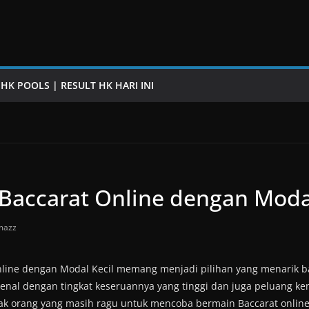
HK POOLS | RESULT HK HARI INI
Baccarat Online dengan Modal
mazz
line dengan Modal Kecil memang menjadi pilihan yang menarik ba
rkenal dengan tingkat keseruannya yang tinggi dan juga peluang 
k orang yang masih ragu untuk mencoba bermain Baccarat online