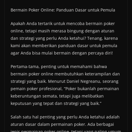
Bermain Poker Online: Panduan Dasar untuk Pemula
Apakah Anda tertarik untuk mencoba bermain poker
online, tetapi masih merasa bingung dengan aturan
dan strategi yang perlu Anda ketahui? Tenang, karena
kami akan memberikan panduan dasar untuk pemula
agar Anda bisa mulai bermain dengan percaya diri!
Pertama-tama, penting untuk memahami bahwa
bermain poker online membutuhkan keterampilan dan
strategi yang baik. Menurut Daniel Negreanu, seorang
pemain poker profesional, “Poker bukanlah permainan
keberuntungan semata, tetapi juga melibatkan
keputusan yang tepat dan strategi yang baik.”
Salah satu hal penting yang perlu Anda ketahui adalah
aturan dasar dalam permainan poker. Ada berbagai
jenis permainan poker online, tetapi yang paling umum