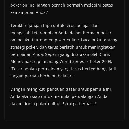
poker online. Jangan pernah bermain melebihi batas
kemampuan Anda.”
Terakhir, jangan lupa untuk terus belajar dan
mengasah keterampilan Anda dalam bermain poker
online. Ikuti turnamen poker online, baca buku tentang
strategi poker, dan terus berlatih untuk meningkatkan
permainan Anda. Seperti yang dikatakan oleh Chris
Moneymaker, pemenang World Series of Poker 2003,
“Poker adalah permainan yang terus berkembang, jadi
jangan pernah berhenti belajar.”
Dengan mengikuti panduan dasar untuk pemula ini,
Anda akan siap untuk memulai petualangan Anda
dalam dunia poker online. Semoga berhasil!