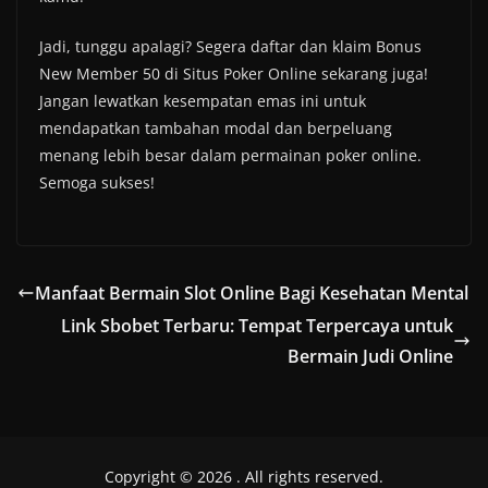
Jadi, tunggu apalagi? Segera daftar dan klaim Bonus
New Member 50 di Situs Poker Online sekarang juga!
Jangan lewatkan kesempatan emas ini untuk
mendapatkan tambahan modal dan berpeluang
menang lebih besar dalam permainan poker online.
Semoga sukses!
Manfaat Bermain Slot Online Bagi Kesehatan Mental
Link Sbobet Terbaru: Tempat Terpercaya untuk
Bermain Judi Online
Copyright © 2026
. All rights reserved.