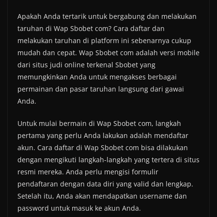
Apakah Anda tertarik untuk bergabung dan melakukan
taruhan di Wap Sbobet com? Cara daftar dan
melakukan taruhan di platform ini sebenarnya cukup
mudah dan cepat. Wap Sbobet com adalah versi mobile
dari situs judi online terkenal Sbobet yang
memungkinkan Anda untuk mengakses berbagai
permainan dan pasar taruhan langsung dari gawai
Anda.
Untuk mulai bermain di Wap Sbobet com, langkah
pertama yang perlu Anda lakukan adalah mendaftar
akun. Cara daftar di Wap Sbobet com bisa dilakukan
dengan mengikuti langkah-langkah yang tertera di situs
resmi mereka. Anda perlu mengisi formulir
pendaftaran dengan data diri yang valid dan lengkap.
Setelah itu, Anda akan mendapatkan username dan
password untuk masuk ke akun Anda.