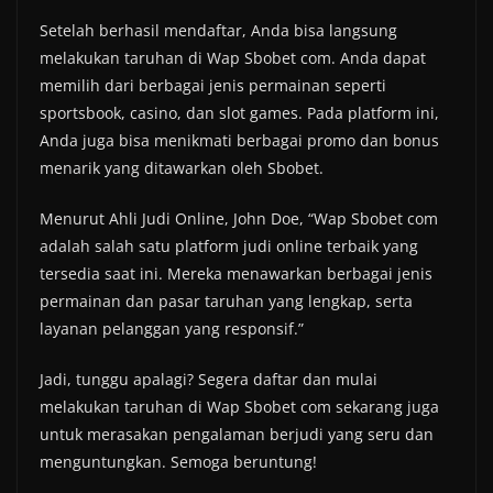
Setelah berhasil mendaftar, Anda bisa langsung
melakukan taruhan di Wap Sbobet com. Anda dapat
memilih dari berbagai jenis permainan seperti
sportsbook, casino, dan slot games. Pada platform ini,
Anda juga bisa menikmati berbagai promo dan bonus
menarik yang ditawarkan oleh Sbobet.
Menurut Ahli Judi Online, John Doe, “Wap Sbobet com
adalah salah satu platform judi online terbaik yang
tersedia saat ini. Mereka menawarkan berbagai jenis
permainan dan pasar taruhan yang lengkap, serta
layanan pelanggan yang responsif.”
Jadi, tunggu apalagi? Segera daftar dan mulai
melakukan taruhan di Wap Sbobet com sekarang juga
untuk merasakan pengalaman berjudi yang seru dan
menguntungkan. Semoga beruntung!