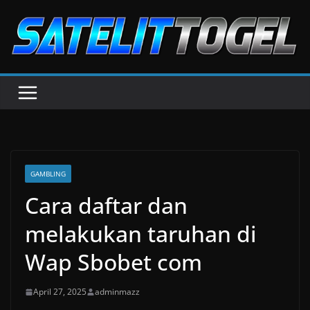
Skip
to
content
GAMBLING
Cara daftar dan
melakukan taruhan di
Wap Sbobet com
April 27, 2025
adminmazz