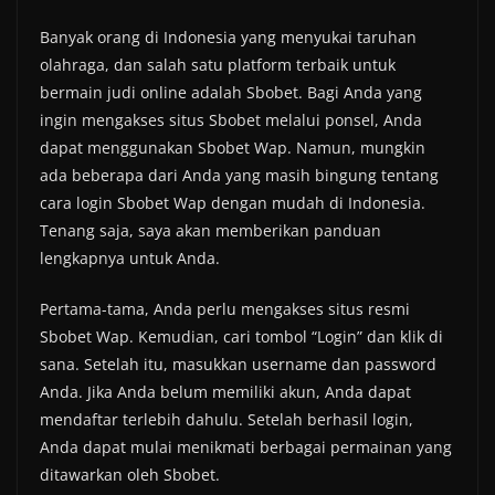
Banyak orang di Indonesia yang menyukai taruhan
olahraga, dan salah satu platform terbaik untuk
bermain judi online adalah Sbobet. Bagi Anda yang
ingin mengakses situs Sbobet melalui ponsel, Anda
dapat menggunakan Sbobet Wap. Namun, mungkin
ada beberapa dari Anda yang masih bingung tentang
cara login Sbobet Wap dengan mudah di Indonesia.
Tenang saja, saya akan memberikan panduan
lengkapnya untuk Anda.
Pertama-tama, Anda perlu mengakses situs resmi
Sbobet Wap. Kemudian, cari tombol “Login” dan klik di
sana. Setelah itu, masukkan username dan password
Anda. Jika Anda belum memiliki akun, Anda dapat
mendaftar terlebih dahulu. Setelah berhasil login,
Anda dapat mulai menikmati berbagai permainan yang
ditawarkan oleh Sbobet.