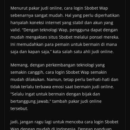
Menurut pakar judi online, cara login Sbobet Wap
sebenarnya sangat mudah. Hal yang perlu diperhatikan
hanyalah koneksi internet yang stabil dan akun yang
valid. “Dengan teknologi Wap, pengguna dapat dengan
mudah mengakses situs Sbobet melalui ponsel mereka.
Ini memudahkan para pemain untuk bermain di mana
saja dan kapan saja,” kata salah satu ahli judi online.
Memang, dengan perkembangan teknologi yang
semakin canggih, cara login Sbobet Wap semakin
mudah dilakukan. Namun, tetap perlu berhati-hati dan
tidak terlalu terbawa emosi saat bermain judi online.
“Selalu ingat untuk bermain dengan bijak dan
bertanggung jawab,” tambah pakar judi online
tersebut.
Jadi, jangan ragu lagi untuk mencoba cara login Sbobet
Wap dengan mudah di Indonesia. Dengan panduan