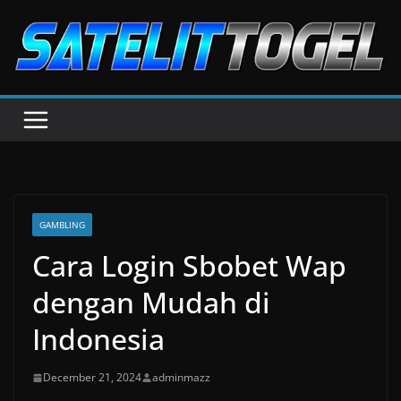
Skip
to
content
GAMBLING
Cara Login Sbobet Wap
dengan Mudah di
Indonesia
December 21, 2024
adminmazz