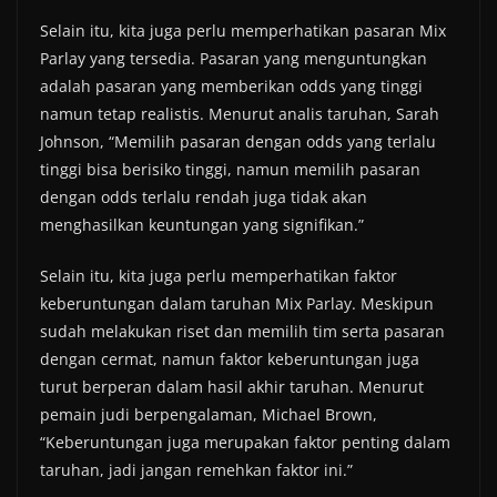
Selain itu, kita juga perlu memperhatikan pasaran Mix
Parlay yang tersedia. Pasaran yang menguntungkan
adalah pasaran yang memberikan odds yang tinggi
namun tetap realistis. Menurut analis taruhan, Sarah
Johnson, “Memilih pasaran dengan odds yang terlalu
tinggi bisa berisiko tinggi, namun memilih pasaran
dengan odds terlalu rendah juga tidak akan
menghasilkan keuntungan yang signifikan.”
Selain itu, kita juga perlu memperhatikan faktor
keberuntungan dalam taruhan Mix Parlay. Meskipun
sudah melakukan riset dan memilih tim serta pasaran
dengan cermat, namun faktor keberuntungan juga
turut berperan dalam hasil akhir taruhan. Menurut
pemain judi berpengalaman, Michael Brown,
“Keberuntungan juga merupakan faktor penting dalam
taruhan, jadi jangan remehkan faktor ini.”