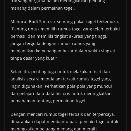
trik yang berguna dalam meningkatkan peluang
menang dalam permainan togel.
Menurut Budi Santoso, seorang pakar togel terkemuka,
“Penting untuk memilih rumus togel yang telah terbukti
berhasil dan memiliki tingkat akurasi yang tinggi.
Jangan tergoda dengan rumus-rumus yang
menjanjikan kemenangan besar dalam waktu singkat
tanpa dasar yang kuat.”
Selain itu, penting juga untuk melakukan riset dan
analisis secara mendalam terkait rumus togel yang
ingin digunakan. Perhatikan pola-pola yang muncul
dan pelajari data-data historis untuk meningkatkan
pemahaman tentang permainan togel.
Dengan mencari rumus togel terbaik dan terpercaya,
diharapkan dapat membantu para pemain togel untuk
meningkatkan peluang menang dan meraih