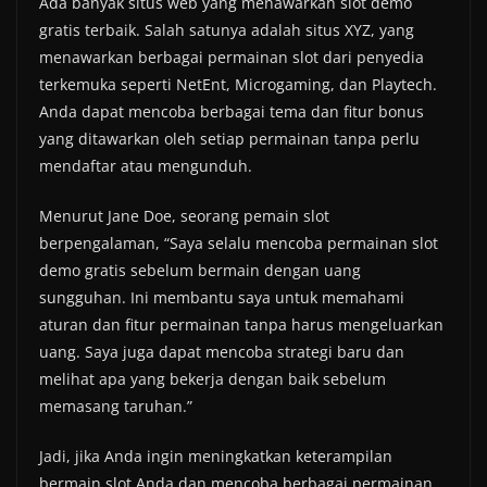
Ada banyak situs web yang menawarkan slot demo
gratis terbaik. Salah satunya adalah situs XYZ, yang
menawarkan berbagai permainan slot dari penyedia
terkemuka seperti NetEnt, Microgaming, dan Playtech.
Anda dapat mencoba berbagai tema dan fitur bonus
yang ditawarkan oleh setiap permainan tanpa perlu
mendaftar atau mengunduh.
Menurut Jane Doe, seorang pemain slot
berpengalaman, “Saya selalu mencoba permainan slot
demo gratis sebelum bermain dengan uang
sungguhan. Ini membantu saya untuk memahami
aturan dan fitur permainan tanpa harus mengeluarkan
uang. Saya juga dapat mencoba strategi baru dan
melihat apa yang bekerja dengan baik sebelum
memasang taruhan.”
Jadi, jika Anda ingin meningkatkan keterampilan
bermain slot Anda dan mencoba berbagai permainan