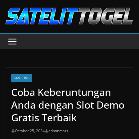
Skip
to
content
GAMBLING
Coba Keberuntungan
Anda dengan Slot Demo
Gratis Terbaik
October 25, 2024
adminmazz