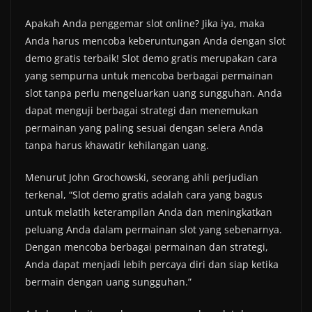
Apakah Anda penggemar slot online? Jika iya, maka
Anda harus mencoba keberuntungan Anda dengan slot
demo gratis terbaik! Slot demo gratis merupakan cara
yang sempurna untuk mencoba berbagai permainan
slot tanpa perlu mengeluarkan uang sungguhan. Anda
dapat menguji berbagai strategi dan menemukan
permainan yang paling sesuai dengan selera Anda
tanpa harus khawatir kehilangan uang.
Menurut John Grochowski, seorang ahli perjudian
terkenal, “Slot demo gratis adalah cara yang bagus
untuk melatih keterampilan Anda dan meningkatkan
peluang Anda dalam permainan slot yang sebenarnya.
Dengan mencoba berbagai permainan dan strategi,
Anda dapat menjadi lebih percaya diri dan siap ketika
bermain dengan uang sungguhan.”