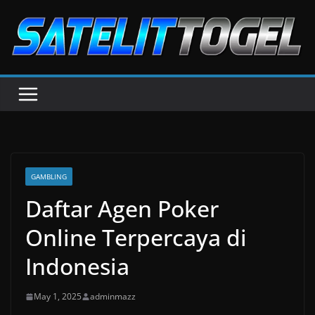
Skip
to
content
GAMBLING
Daftar Agen Poker
Online Terpercaya di
Indonesia
May 1, 2025
adminmazz