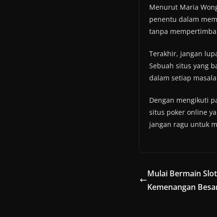
Menurut Maria Wong,
penentu dalam memil
tanpa mempertimban
Terakhir, jangan lu
Sebuah situs yang 
dalam setiap masala
Dengan mengikuti pa
situs poker online 
jangan ragu untuk me
Mulai Bermain Slo
Kemenangan Besa