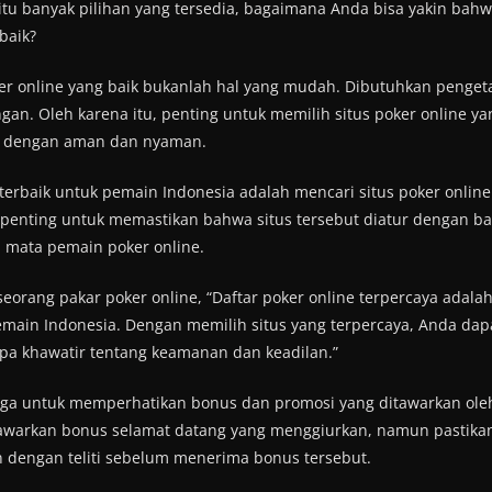
u banyak pilihan yang tersedia, bagaimana Anda bisa yakin bahw
baik?
r online yang baik bukanlah hal yang mudah. Dibutuhkan penget
an. Oleh karena itu, penting untuk memilih situs poker online ya
n dengan aman dan nyaman.
terbaik untuk pemain Indonesia adalah mencari situs poker online
ni penting untuk memastikan bahwa situs tersebut diatur dengan ba
i mata pemain poker online.
seorang pakar poker online, “Daftar poker online terpercaya adal
emain Indonesia. Dengan memilih situs yang terpercaya, Anda dap
a khawatir tentang keamanan dan keadilan.”
juga untuk memperhatikan bonus dan promosi yang ditawarkan oleh 
awarkan bonus selamat datang yang menggiurkan, namun pastik
n dengan teliti sebelum menerima bonus tersebut.