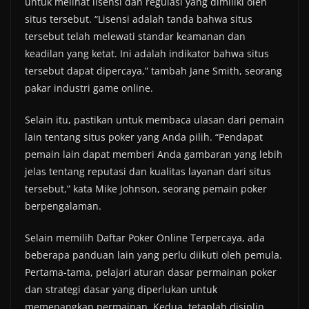
untuk melihat lisensi dan regulasi yang dimiliki oleh
situs tersebut. “Lisensi adalah tanda bahwa situs
tersebut telah melewati standar keamanan dan
keadilan yang ketat. Ini adalah indikator bahwa situs
tersebut dapat dipercaya,” tambah Jane Smith, seorang
pakar industri game online.
Selain itu, pastikan untuk membaca ulasan dari pemain
lain tentang situs poker yang Anda pilih. “Pendapat
pemain lain dapat memberi Anda gambaran yang lebih
jelas tentang reputasi dan kualitas layanan dari situs
tersebut,” kata Mike Johnson, seorang pemain poker
berpengalaman.
Selain memilih Daftar Poker Online Terpercaya, ada
beberapa panduan lain yang perlu diikuti oleh pemula.
Pertama-tama, pelajari aturan dasar permainan poker
dan strategi dasar yang diperlukan untuk
memenangkan permainan. Kedua, tetaplah disiplin