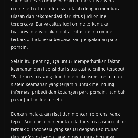
Salah satu cara untuk mencari daftar situs casino
online terbaik di Indonesia adalah dengan membaca
ulasan dan rekomendasi dari situs judi online
terpercaya. Banyak situs judi online terkemuka
biasanya menyediakan daftar situs casino online
terbaik di Indonesia berdasarkan pengalaman para
pemain.
Selain itu, penting juga untuk memperhatikan faktor
keamanan dan lisensi dari situs casino online tersebut.
“Pastikan situs yang dipilih memiliki lisensi resmi dan
sistem keamanan yang terjamin untuk melindungi
informasi pribadi dan keuangan para pemain,” tambah
pakar judi online tersebut.
Dengan melakukan riset dan mencari referensi yang
tepat, Anda bisa menemukan daftar situs casino online
terbaik di Indonesia yang sesuai dengan kebutuhan
dan preferensi Anda. Jangan ragu untuk bertanya