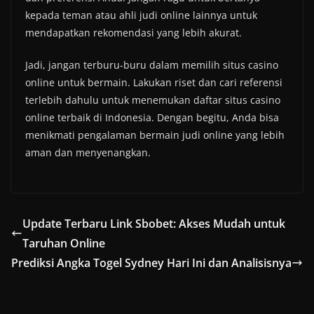
kepada teman atau ahli judi online lainnya untuk
mendapatkan rekomendasi yang lebih akurat.
Jadi, jangan terburu-buru dalam memilih situs casino
online untuk bermain. Lakukan riset dan cari referensi
terlebih dahulu untuk menemukan daftar situs casino
online terbaik di Indonesia. Dengan begitu, Anda bisa
menikmati pengalaman bermain judi online yang lebih
aman dan menyenangkan.
Update Terbaru Link Sbobet: Akses Mudah untuk
Taruhan Online
Prediksi Angka Togel Sydney Hari Ini dan Analisisnya