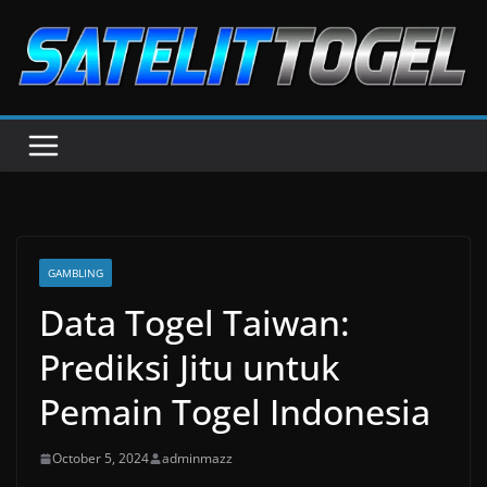
Skip
to
content
GAMBLING
Data Togel Taiwan:
Prediksi Jitu untuk
Pemain Togel Indonesia
October 5, 2024
adminmazz