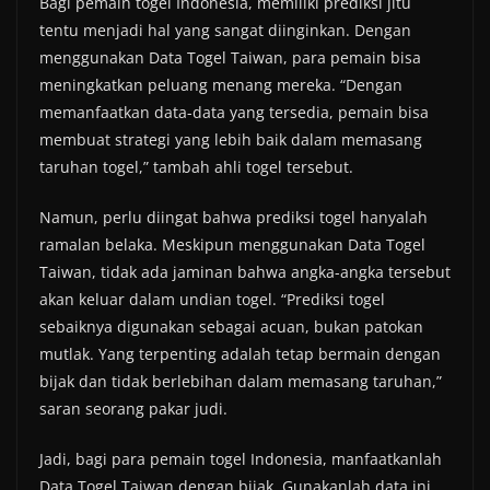
Bagi pemain togel Indonesia, memiliki prediksi jitu
tentu menjadi hal yang sangat diinginkan. Dengan
menggunakan Data Togel Taiwan, para pemain bisa
meningkatkan peluang menang mereka. “Dengan
memanfaatkan data-data yang tersedia, pemain bisa
membuat strategi yang lebih baik dalam memasang
taruhan togel,” tambah ahli togel tersebut.
Namun, perlu diingat bahwa prediksi togel hanyalah
ramalan belaka. Meskipun menggunakan Data Togel
Taiwan, tidak ada jaminan bahwa angka-angka tersebut
akan keluar dalam undian togel. “Prediksi togel
sebaiknya digunakan sebagai acuan, bukan patokan
mutlak. Yang terpenting adalah tetap bermain dengan
bijak dan tidak berlebihan dalam memasang taruhan,”
saran seorang pakar judi.
Jadi, bagi para pemain togel Indonesia, manfaatkanlah
Data Togel Taiwan dengan bijak. Gunakanlah data ini