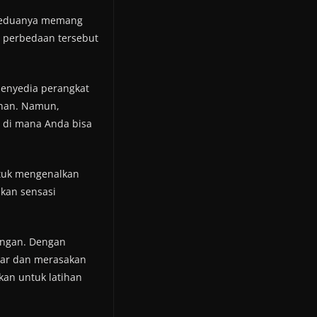
 Keduanya memang
 perbedaan tersebut
penyedia perangkat
han. Namun,
, di mana Anda bisa
ntuk mengenalkan
kan sensasi
tungan. Dengan
sar dan merasakan
kan untuk latihan