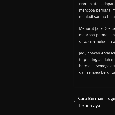
Namun, tidak dapat 
mencoba berbagai ma
menjadi sarana hibu
Menurut Jane Doe, s
mencoba permainan 
untuk memahami atu
Jadi, apakah Anda le
terpenting adalah m
bermain. Semoga art
dan semoga beruntu
Cara Bermain Toge
Terpercaya