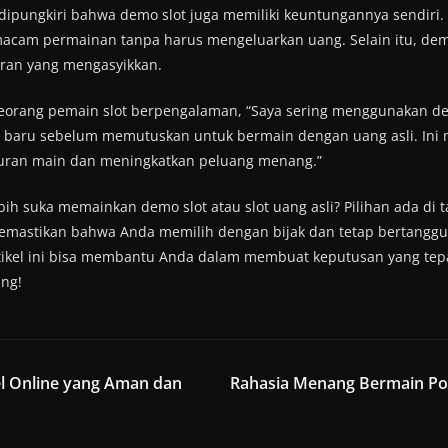
dipungkiri bahwa demo slot juga memiliki keuntungannya sendiri.
cam permainan tanpa harus mengeluarkan uang. Selain itu, demo
ran yang mengasyikkan.
eorang pemain slot berpengalaman, “Saya sering menggunakan de
baru sebelum memutuskan untuk bermain dengan uang asli. Ini
ran main dan meningkatkan peluang menang.”
bih suka memainkan demo slot atau slot uang asli? Pilihan ada di
emastikan bahwa Anda memilih dengan bijak dan tetap bertanggu
ikel ini bisa membantu Anda dalam membuat keputusan yang tep
ng!
l Online yang Aman dan
Rahasia Menang Bermain Po