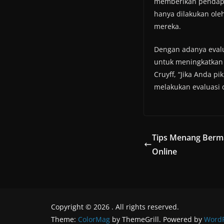
memberikan pendapat 
hanya dilakukan ole
mereka.
Dengan adanya evalu
untuk meningkatkan k
Cruyff, “Jika Anda p
melakukan evaluasi 
Tips Menang Berma
Online
Copyright © 2026
. All rights reserved.
Theme:
ColorMag
by ThemeGrill. Powered by
WordP