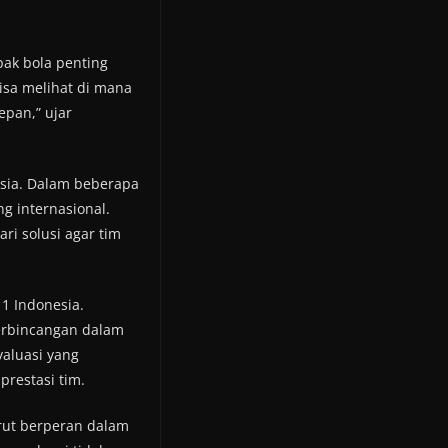
ak bola penting
isa melihat di mana
epan,” ujar
esia. Dalam beberapa
g internasional.
ri solusi agar tim
 1 Indonesia.
perbincangan dalam
valuasi yang
prestasi tim.
urut berperan dalam