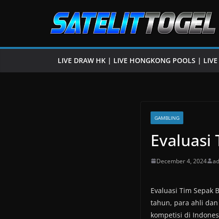
Skip
to
content
LIVE DRAW HK | LIVE HONGKONG POOLS | LIVE 
GAMBLING
Evaluasi 
December 4, 2024
a
Evaluasi Tim Sepak B
tahun, para ahli dan
kompetisi di Indones