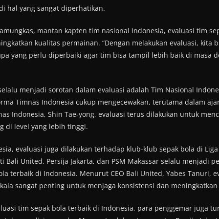
i hal yang sangat diperhatikan.
ungkas, mantan kapten tim nasional Indonesia, evaluasi tim sep
ingkatkan kualitas permainan. “Dengan melakukan evaluasi, kita b
a yang perlu diperbaiki agar tim bisa tampil lebih baik di masa d
 selalu menjadi sorotan dalam evaluasi adalah Tim Nasional Indon
forma Timnas Indonesia cukup mengecewakan, terutama dalam ajan
as Indonesia, Shin Tae-yong, evaluasi terus dilakukan untuk menca
 di level yang lebih tinggi.
sia, evaluasi juga dilakukan terhadap klub-klub sepak bola di Liga
i Bali United, Persija Jakarta, dan PSM Makassar selalu menjadi 
ola terbaik di Indonesia. Menurut CEO Bali United, Yabes Tanuri, e
rkala sangat penting untuk menjaga konsistensi dan meningkatkan 
luasi tim sepak bola terbaik di Indonesia, para penggemar juga t