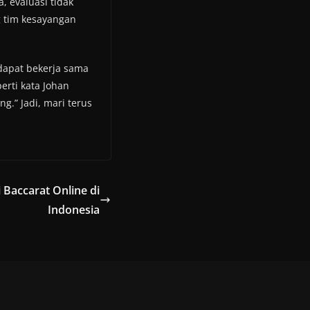
, evaluasi tidak
g tim kesayangan
 dapat bekerja sama
erti kata Johan
.” Jadi, mari terus
 Baccarat Online di
Indonesia