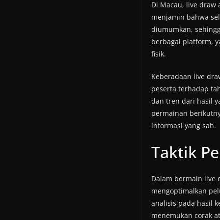
Di Macau, live draw
menjamin bahwa sel
diumumkan, sehingga
berbagai platform, 
fisik.
Keberadaan live dr
peserta terhadap ta
dan tren dari hasil
permainan berikutny
informasi yang sah.
Taktik P
Dalam bermain live d
mengoptimalkan pelu
analisis pada hasil
menemukan corak ata