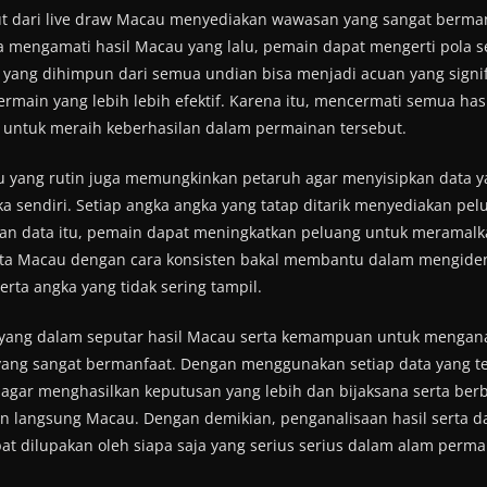
t dari live draw Macau menyediakan wawasan yang sangat berman
 mengamati hasil Macau yang lalu, pemain dapat mengerti pola se
yang dihimpun dari semua undian bisa menjadi acuan yang signif
rmain yang lebih lebih efektif. Karena itu, mencermati semua has
 untuk meraih keberhasilan dalam permainan tersebut.
u yang rutin juga memungkinkan petaruh agar menyisipkan data 
a sendiri. Setiap angka angka yang tatap ditarik menyediakan pel
n data itu, pemain dapat meningkatkan peluang untuk meramalka
ta Macau dengan cara konsisten bakal membantu dalam mengident
serta angka yang tidak sering tampil.
 yang dalam seputar hasil Macau serta kemampuan untuk menganal
yang sangat bermanfaat. Dengan menggunakan setiap data yang t
gar menghasilkan keputusan yang lebih dan bijaksana serta berba
an langsung Macau. Dengan demikian, penganalisaan hasil serta 
at dilupakan oleh siapa saja yang serius serius dalam alam permai