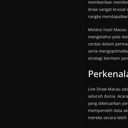
memberikan memberik
draw sangat krusia
rangka mendapatka
Melalui hasil Macau
mengetahui pola dan
cerdas dalam perma
serta mengoptimalka
strategi bermain ya
Perkenal
Live Draw Macau ada
seluruh dunia. Acar
yang dikeluarkan ya
memperoleh data akur
mereka secara lebih e