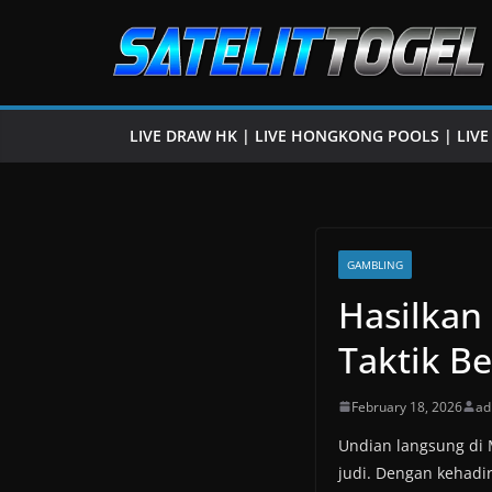
Skip
to
content
LIVE DRAW HK | LIVE HONGKONG POOLS | LIVE 
GAMBLING
Hasilkan
Taktik Be
February 18, 2026
ad
Undian langsung di
judi. Dengan kehadi