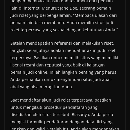
dengan membaca ulasan dan testimoni dari pemain
lain di internet. Menurut Jane Doe, seorang pemain
judi rolet yang berpengalaman, “Membaca ulasan dari
pemain lain bisa membantu Anda memilih situs judi
rolet terpercaya yang sesuai dengan kebutuhan Anda.”
Setelah mendapatkan referensi dan melakukan riset,
langkah selanjutnya adalah mendaftar akun judi rolet
terpercaya. Pastikan untuk memilih situs yang memiliki
lisensi resmi dan reputasi yang baik di kalangan
pemain judi online. Inilah langkah penting yang harus
Anda perhatikan untuk menghindari situs judi abal-
abal yang bisa merugikan Anda.
Saat mendaftar akun judi rolet terpercaya, pastikan
untuk mengikuti prosedur pendaftaran yang
disediakan oleh situs tersebut. Biasanya, Anda perlu
mengisi formulir pendaftaran dengan data diri yang
lengkap dan valid. Setelah itu, Anda akan mendapatkan