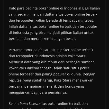
Halo para pecinta poker online di Indonesia! Bagi kalian
yang sedang mencari daftar situs poker online terbaik
dan terpopuler, kalian berada di tempat yang tepat.
Inilah daftar situs poker online terbaik dan terpopuler
di Indonesia yang bisa menjadi pilihan kalian untuk
bermain dan meraih kemenangan besar.
Pertama-tama, salah satu situs poker online terbaik
dan terpopuler di Indonesia adalah PokerStars.
Menurut data yang dihimpun dari berbagai sumber,
PokerStars dikenal sebagai salah satu situs poker
online terbesar dan paling populer di dunia. Dengan
reputasi yang sudah teruji, PokerStars menawarkan
berbagai permainan menarik dan bonus yang
menggiurkan bagi para pemainnya.
Selain PokerStars, situs poker online terbaik dan