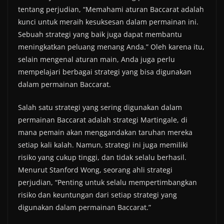
tentang perjudian, “Memahami aturan Baccarat adalah
kunci untuk meraih kesuksesan dalam permainan ini.
Sebuah strategi yang baik juga dapat membantu
meningkatkan peluang menang Anda.” Oleh karena itu,
selain mengenal aturan main, Anda juga perlu
mempelajari berbagai strategi yang bisa digunakan
dalam permainan Baccarat.
Salah satu strategi yang sering digunakan dalam
permainan Baccarat adalah strategi Martingale, di
mana pemain akan menggandakan taruhan mereka
setiap kali kalah. Namun, strategi ini juga memiliki
risiko yang cukup tinggi, dan tidak selalu berhasil.
Menurut Stanford Wong, seorang ahli strategi
perjudian, “Penting untuk selalu mempertimbangkan
risiko dan keuntungan dari setiap strategi yang
digunakan dalam permainan Baccarat.”