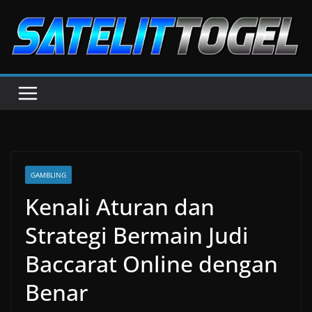
Skip
to
content
GAMBLING
Kenali Aturan dan
Strategi Bermain Judi
Baccarat Online dengan
Benar