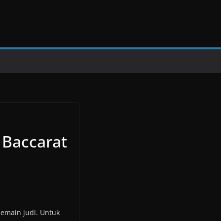
 Baccarat
pemain judi. Untuk