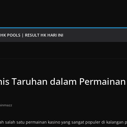
HK POOLS | RESULT HK HARI INI
enis Taruhan dalam Permainan
inmazz
lah salah satu permainan kasino yang sangat populer di kalangan 