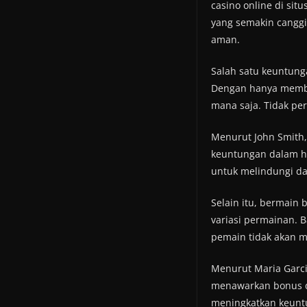
casino online di sit
yang semakin canggi
aman.
Salah satu keuntung
Dengan hanya membut
mana saja. Tidak per
Menurut John Smith, 
keuntungan dalam ha
untuk melindungi da
Selain itu, bermain 
variasi permainan. 
pemain tidak akan 
Menurut Maria Garci
menawarkan bonus da
meningkatkan keunt