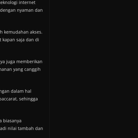
eknologi internet
e dengan nyaman dan
lah kemudahan akses.
 kapan saja dan di
caya juga memberikan
amanan yang canggih
ungan dalam hal
baccarat, sehingga
a biasanya
adi nilai tambah dan