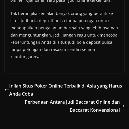
online,” ujar salah satu pakar judi online terkemuka.
Tak heran jika semakin banyak orang yang beralih ke
situs judi bola deposit pulsa tanpa potongan untuk
mendapatkan pengalaman bermain yang lebih nyaman
dan menguntungkan. Jadi, jangan ragu untuk mencoba
keberuntungan Anda di situs judi bola deposit pulsa
tanpa potongan dan rasakan sendiri semua
keuntungannya!
Inilah Situs Poker Online Terbaik di Asia yang Harus
Anda Coba
Perbedaan Antara Judi Baccarat Online dan
Baccarat Konvensional