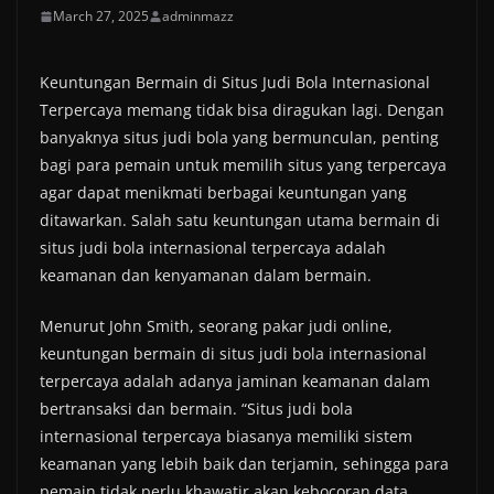
March 27, 2025
adminmazz
Keuntungan Bermain di Situs Judi Bola Internasional
Terpercaya memang tidak bisa diragukan lagi. Dengan
banyaknya situs judi bola yang bermunculan, penting
bagi para pemain untuk memilih situs yang terpercaya
agar dapat menikmati berbagai keuntungan yang
ditawarkan. Salah satu keuntungan utama bermain di
situs judi bola internasional terpercaya adalah
keamanan dan kenyamanan dalam bermain.
Menurut John Smith, seorang pakar judi online,
keuntungan bermain di situs judi bola internasional
terpercaya adalah adanya jaminan keamanan dalam
bertransaksi dan bermain. “Situs judi bola
internasional terpercaya biasanya memiliki sistem
keamanan yang lebih baik dan terjamin, sehingga para
pemain tidak perlu khawatir akan kebocoran data