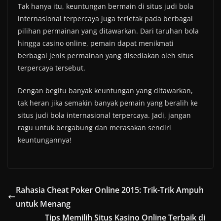
Tak hanya itu, keuntungan bermain di situs judi bola
internasional terpercaya juga terletak pada berbagai
pilihan permainan yang ditawarkan. Dari taruhan bola
hingga casino online, pemain dapat menikmati
berbagai jenis permainan yang disediakan oleh situs
terpercaya tersebut.
Dengan begitu banyak keuntungan yang ditawarkan,
tak heran jika semakin banyak pemain yang beralih ke
situs judi bola internasional terpercaya. Jadi, jangan
ragu untuk bergabung dan merasakan sendiri
keuntungannya!
Rahasia Cheat Poker Online 2015: Trik-Trik Ampuh
untuk Menang
Tips Memilih Situs Kasino Online Terbaik di