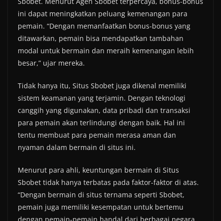
Sbobet. Menurut Agen Sbobet terpercaya, bonus-bonus
ini dapat meningkatkan peluang kemenangan para
pemain. “Dengan memanfaatkan bonus-bonus yang
ditawarkan, pemain bisa mendapatkan tambahan
modal untuk bermain dan meraih kemenangan lebih
besar,” ujar mereka.
Tidak hanya itu, Situs Sbobet juga dikenal memiliki
sistem keamanan yang terjamin. Dengan teknologi
canggih yang digunakan, data pribadi dan transaksi
para pemain akan terlindungi dengan baik. Hal ini
tentu membuat para pemain merasa aman dan
nyaman dalam bermain di situs ini.
Menurut para ahli, keuntungan bermain di Situs
Sbobet tidak hanya terbatas pada faktor-faktor di atas.
“Dengan bermain di situs ternama seperti Sbobet,
pemain juga memiliki kesempatan untuk bertemu
dengan pemain-pemain handal dari berbagai negara.