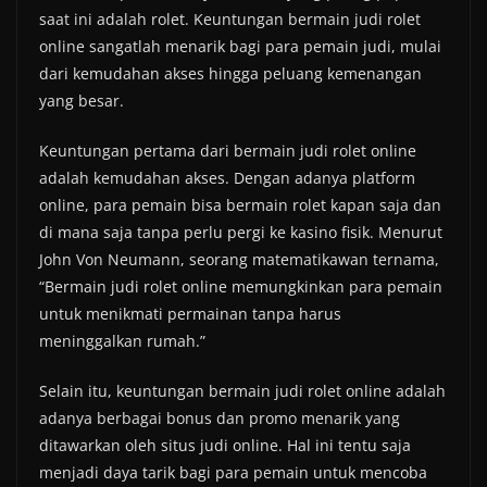
saat ini adalah rolet. Keuntungan bermain judi rolet
online sangatlah menarik bagi para pemain judi, mulai
dari kemudahan akses hingga peluang kemenangan
yang besar.
Keuntungan pertama dari bermain judi rolet online
adalah kemudahan akses. Dengan adanya platform
online, para pemain bisa bermain rolet kapan saja dan
di mana saja tanpa perlu pergi ke kasino fisik. Menurut
John Von Neumann, seorang matematikawan ternama,
“Bermain judi rolet online memungkinkan para pemain
untuk menikmati permainan tanpa harus
meninggalkan rumah.”
Selain itu, keuntungan bermain judi rolet online adalah
adanya berbagai bonus dan promo menarik yang
ditawarkan oleh situs judi online. Hal ini tentu saja
menjadi daya tarik bagi para pemain untuk mencoba