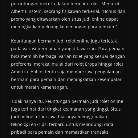
peruntungan mereka dalam bermain rolet. Menurut
Albert Einstein, seorang fisikawan terkenal, “Bonus dan
promo yang ditawarkan oleh situs judi online dapat
meningkatkan peluang kemenangan para pemain.”
Keuntungan bermain judi rolet online juga terletak
pada variasi permainan yang ditawarkan. Para pemain
bisa memilih berbagai varian rolet yang sesuai dengan
preferensi mereka, mulai dari rolet Eropa hingga rolet
Amerika. Hal ini tentu saja memperkaya pengalaman
bermain para pemain dan meningkatkan kesempatan
untuk meraih kemenangan.
Tidak hanya itu, keuntungan bermain judi rolet online
juga terlihat dari tingkat keamanan yang tinggi. Situs
judi online terpercaya biasanya menggunakan
teknologi enkripsi terbaru untuk melindungi data
pribadi para pemain dan memastikan transaksi