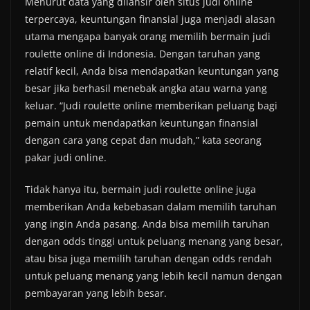
Menurut data yang dilansir oleh situs judi online
terpercaya, keuntungan finansial juga menjadi alasan
utama mengapa banyak orang memilih bermain judi
roulette online di Indonesia. Dengan taruhan yang
relatif kecil, Anda bisa mendapatkan keuntungan yang
besar jika berhasil menebak angka atau warna yang
keluar. “Judi roulette online memberikan peluang bagi
pemain untuk mendapatkan keuntungan finansial
dengan cara yang cepat dan mudah,” kata seorang
pakar judi online.
Tidak hanya itu, bermain judi roulette online juga
memberikan Anda kebebasan dalam memilih taruhan
yang ingin Anda pasang. Anda bisa memilih taruhan
dengan odds tinggi untuk peluang menang yang besar,
atau bisa juga memilih taruhan dengan odds rendah
untuk peluang menang yang lebih kecil namun dengan
pembayaran yang lebih besar.