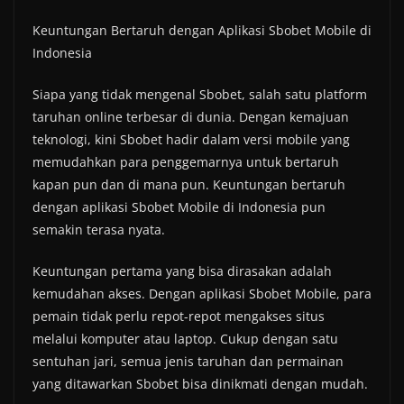
Keuntungan Bertaruh dengan Aplikasi Sbobet Mobile di
Indonesia
Siapa yang tidak mengenal Sbobet, salah satu platform
taruhan online terbesar di dunia. Dengan kemajuan
teknologi, kini Sbobet hadir dalam versi mobile yang
memudahkan para penggemarnya untuk bertaruh
kapan pun dan di mana pun. Keuntungan bertaruh
dengan aplikasi Sbobet Mobile di Indonesia pun
semakin terasa nyata.
Keuntungan pertama yang bisa dirasakan adalah
kemudahan akses. Dengan aplikasi Sbobet Mobile, para
pemain tidak perlu repot-repot mengakses situs
melalui komputer atau laptop. Cukup dengan satu
sentuhan jari, semua jenis taruhan dan permainan
yang ditawarkan Sbobet bisa dinikmati dengan mudah.