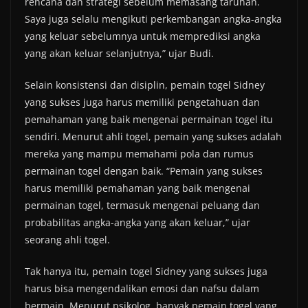
rencana dan strategi sebelum memasang taruhan.
Saya juga selalu mengikuti perkembangan angka-angka
yang keluar sebelumnya untuk memprediksi angka
yang akan keluar selanjutnya,” ujar Budi.
Selain konsistensi dan disiplin, pemain togel Sidney
yang sukses juga harus memiliki pengetahuan dan
pemahaman yang baik mengenai permainan togel itu
sendiri. Menurut ahli togel, pemain yang sukses adalah
mereka yang mampu memahami pola dan rumus
permainan togel dengan baik. “Pemain yang sukses
harus memiliki pemahaman yang baik mengenai
permainan togel, termasuk mengenai peluang dan
probabilitas angka-angka yang akan keluar,” ujar
seorang ahli togel.
Tak hanya itu, pemain togel Sidney yang sukses juga
harus bisa mengendalikan emosi dan nafsu dalam
bermain. Menurut psikolog, banyak pemain togel yang